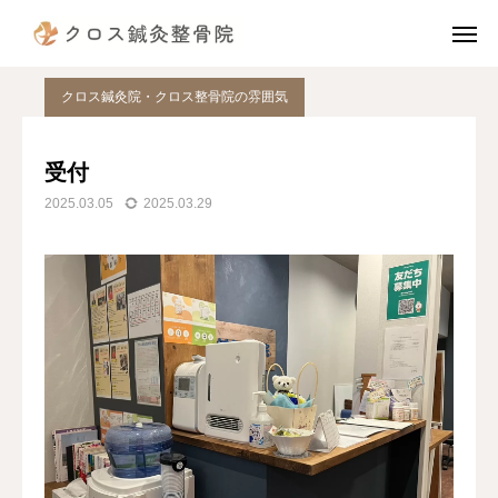
ブログ
クロス鍼灸院・クロス整骨院の雰囲気
受付
電話予約
公式LINE
クロス鍼灸院・クロス整骨院の雰囲気
instagram
TikTok
受付
2025.03.05
2025.03.29
X
アクセス
診療案内（治療費）
当院の施術の流れ
院長挨拶
スタッフ紹介
患者様の声