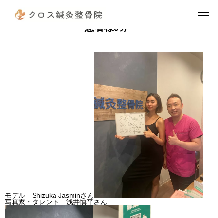
患者様の声
電話予約
公式LINE
instagram
TikTok
X
アクセス
診療案内（治療費）
当院の施術の流れ
院長挨拶
スタッフ紹介
モデル Shizuka Jasminさん
写真家・タレント 浅井慎平さん
患者様の声