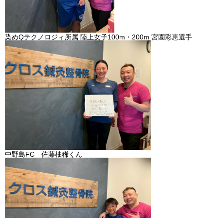
染めQテクノロジィ所属 陸上女子100m・200m 宮園彩恵選手
中野島FC 佐藤柚稀くん