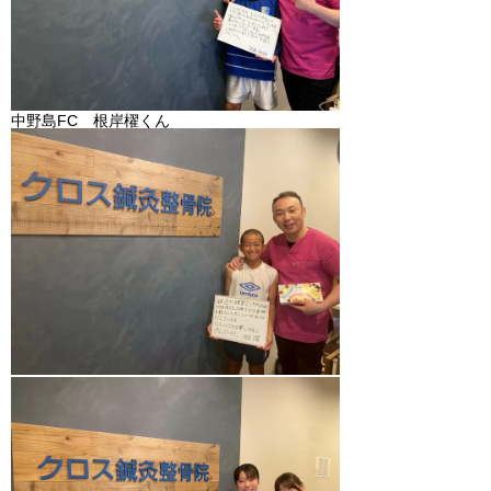
中野島FC 根岸櫂くん