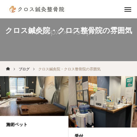
電話予約
公式LINE
クロス鍼灸院・クロス整骨院の雰囲気
instagram
TikTok
X
アクセス
ブログ
クロス鍼灸院・クロス整骨院の雰囲気
診療案内（治療費）
当院の施術の流れ
院長挨拶
スタッフ紹介
施術ベット
患者様の声
受付