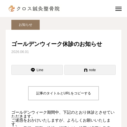
ブログ
お知らせ
ゴールデンウィーク休診のお知らせ
電話予約
公式LINE
お知らせ
instagram
TikTok
ゴールデンウィーク休診のお知らせ
2026.06.01
X
アクセス
診療案内（治療費）
Line
note
当院の施術の流れ
記事のタイトルとURLをコピーする
院長挨拶
スタッフ紹介
ゴールデンウィーク期間中、下記のとおり休診とさせてい
ただきます。
ご迷惑をおかけいたしますが、よろしくお願いいたしま
患者様の声
す。