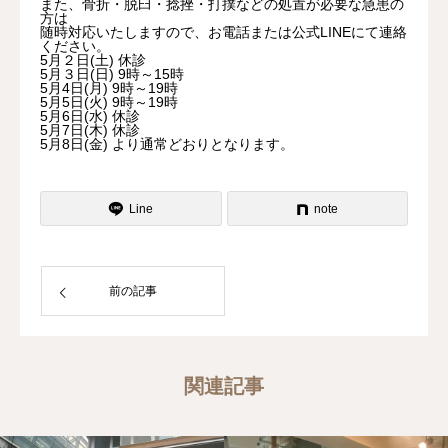
また、骨折・脱臼・捻挫・打撲などの処置が必要な急患の
方は
随時対応いたしますので、お電話または公式LINEにて連絡
よくある質問
ください。
5月２日(土) 休診
5月３日(日) 9時～15時
5月4日(月) 9時～19時
5月5日(火) 9時～19時
5月6日(水) 休診
5月7日(木) 休診
5月8日(金) より通常どおりとなります。
Line
note
前の記事
関連記事