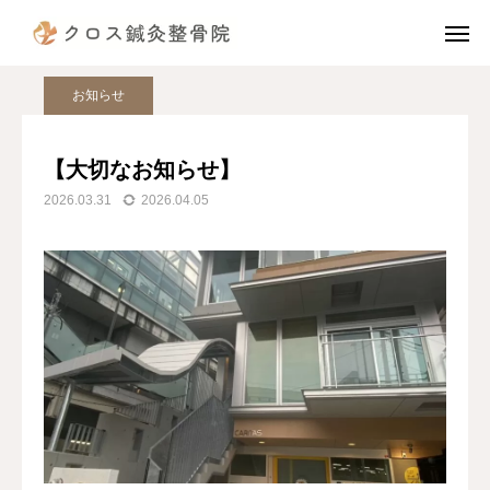
ブログ
お知らせ
【大切なお知らせ】
電話予約
公式LINE
お知らせ
instagram
TikTok
【大切なお知らせ】
2026.03.31
2026.04.05
X
アクセス
診療案内（治療費）
当院の施術の流れ
院長挨拶
スタッフ紹介
患者様の声