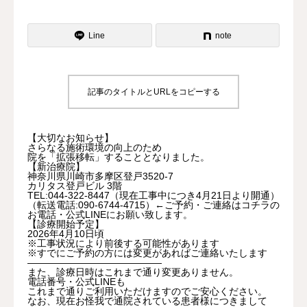
よくある質問
Line
note
記事のタイトルとURLをコピーする
【大切なお知らせ】
さらなる施術環境の向上のため
院を「拡張移転」することとなりました。
【新治療院】
神奈川県川崎市多摩区登戸3520-7
カリタス登戸ビル 3階
TEL:044-322-8447（現在工事中につき4月21日より開通）
（転送電話:090-6744-4715）←ご予約・ご連絡はコチラの
お電話・公式LINEにお願い致します。
【診療開始予定】
2026年4月10日頃
※工事状況により前後する可能性があります
※すでにご予約の方には変更があればご連絡いたします
――――――――――――――
また、診療日時はこれまで通り変更ありません。
電話番号・公式LINEも
これまで通りご利用いただけますのでご安心ください。
なお、現在お怪我で通院されている患者様につきまして