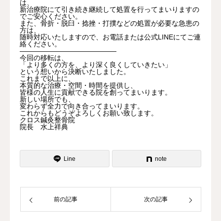
は、
新治療院にて引き続き継続して処置を行ってまいりますの
でご安心ください。
また、骨折・脱臼・捻挫・打撲などの処置が必要な急患の
方は、
随時対応いたしますので、お電話または公式LINEにてご連
絡ください。
――――――――――――――
今回の移転は、
「より多くの方を、より深く良くしていきたい」
という想いから決断いたしました。
これまで以上に、
本質的な治療・空間・時間を提供し、
皆様の人生に貢献できる院を創ってまいります。
新しい場所でも、
変わらず全力で向き合ってまいります。
これからもどうぞよろしくお願い致します。
クロス鍼灸整骨院
院長 水上祥典
Line
note
前の記事
次の記事