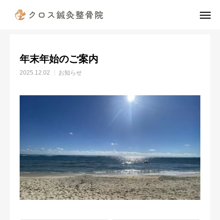
お知らせ
お知らせ
年末年始のご案内
電話予約
公式LINE
年末年始のご案内
instagram
TikTok
2025.12.02
お知らせ
X
アクセス
診療案内（治療費）
当院の施術の流れ
院長挨拶
スタッフ紹介
患者様の声