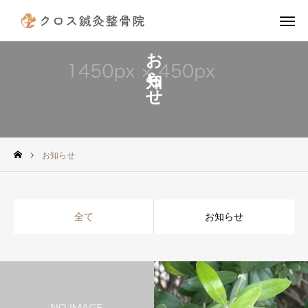
お知らせ
電話予約
公式LINE
instagram
TikTok
X
アクセス
お知らせ
診療案内（治療費）
当院の施術の流れ
全て
お知らせ
院長挨拶
スタッフ紹介
患者様の声