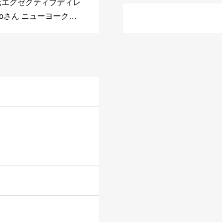
の元エグゼクティブディレ
otoさん ニューヨーク在
ン Ezraさん