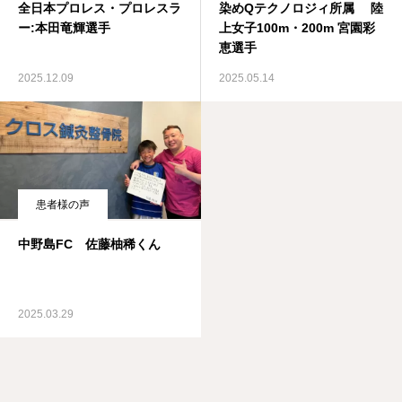
全日本プロレス・プロレスラ
染めQテクノロジィ所属 陸
ー:本田竜輝選手
上女子100m・200m 宮園彩
恵選手
2025.12.09
2025.05.14
患者様の声
中野島FC 佐藤柚稀くん
2025.03.29