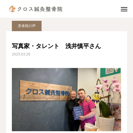
ブログ
患者様の声
写真家・タレント 浅井慎平さん
電話予約
公式LINE
患者様の声
instagram
TikTok
写真家・タレント 浅井慎平さん
2025.03.29
X
アクセス
診療案内（治療費）
当院の施術の流れ
院長挨拶
スタッフ紹介
患者様の声